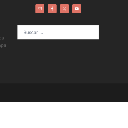
Buscar:
ca
apa