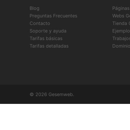
Blog
Páginas
Preguntas Frecuentes
Webs Ge
Contacto
Tienda 
Soporte y ayuda
Ejemplos
Tarifas básicas
Trabajo
Tarifas detalladas
Dominio
© 2026 Gesemweb.