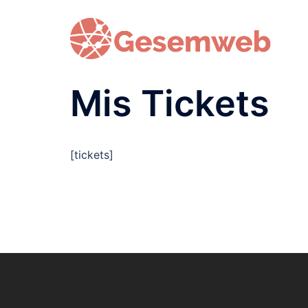
Saltar
al
contenido
Mis Tickets
[tickets]