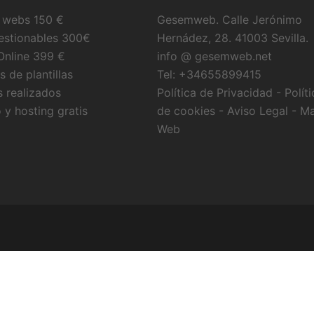
 webs 150 €
Gesemweb.
Calle Jerónimo
stionables 300€
Hernádez, 28
. 41003
Sevilla
.
Online 399 €
info @ gesemweb.net
 de plantillas
Tel: +34655899415
s realizados
Política de Privacidad
-
Políti
 y hosting gratis
de cookies
-
Aviso Legal
-
M
Web