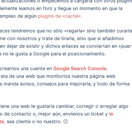
e actualizaciones o empecemos a cargarla con otros plugin
lemente leamos en foro y llegue un momento en que la
l empleo de algún
plugins de «caché».
veces tendremos que no sólo «regarla» sino también curarla
e con nosotros y trate de tirarla, sino que si añadimos
n dejar de existir y dichos enlaces se conviertan en «puer
 no le gusta a Google para el posicionamiento.
crearnos una cuenta en
Google Search Console,
rata de una web que monitoriza nuestra página web
nos manda avisos, consejos para mejorarla; y todo de forma
iene una web le gustaría cambiar, corregir o arreglar algo
o de contacto o, mejor aún, envíenos un ticket y
le
te,
sea cliente o no nuestro. 🙂