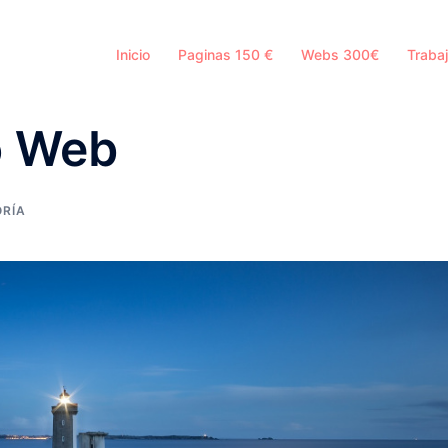
Inicio
Paginas 150 €
Webs 300€
Trabaj
o Web
ORÍA